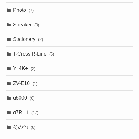
Photo
(7)
Speaker
(9)
Stationery
(2)
T-Cross R-Line
(5)
YI 4K+
(2)
ZV-E10
(1)
α6000
(6)
α7R Ⅲ
(17)
その他
(8)