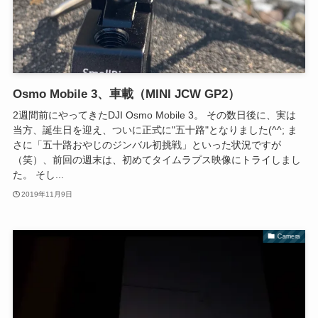
Osmo Mobile 3、車載（MINI JCW GP2）
2週間前にやってきたDJI Osmo Mobile 3。 その数日後に、実は
当方、誕生日を迎え、ついに正式に"五十路"となりました(^^; ま
さに「五十路おやじのジンバル初挑戦」といった状況ですが
（笑）、前回の週末は、初めてタイムラプス映像にトライしまし
た。 そし...
2019年11月9日
Camera