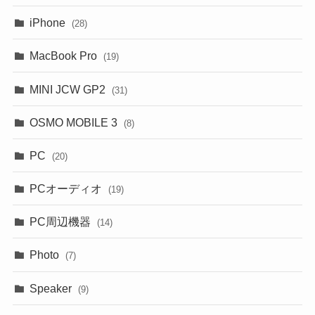
iPhone
(28)
MacBook Pro
(19)
MINI JCW GP2
(31)
OSMO MOBILE 3
(8)
PC
(20)
PCオーディオ
(19)
PC周辺機器
(14)
Photo
(7)
Speaker
(9)