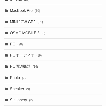
MacBook Pro
(19)
MINI JCW GP2
(31)
OSMO MOBILE 3
(8)
PC
(20)
PCオーディオ
(19)
PC周辺機器
(14)
Photo
(7)
Speaker
(9)
Stationery
(2)