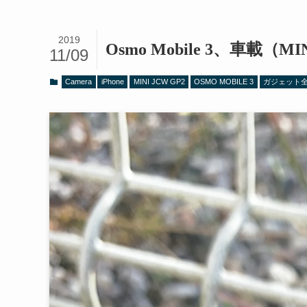
2019
Osmo Mobile 3、車載（MI
11/09
Camera
iPhone
MINI JCW GP2
OSMO MOBILE 3
ガジェット