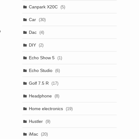
Canpark X20C
(5)
Car
(30)
ウ
Dac
(4)
DIY
(2)
Echo Show 5
(1)
Echo Studio
(6)
Golf 7.5 R
(17)
Headphone
(8)
Home electronics
(19)
Hustler
(9)
iMac
(20)