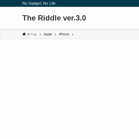
No Gadget, No Life.
The Riddle ver.3.0
ホーム
Apple
iPhone