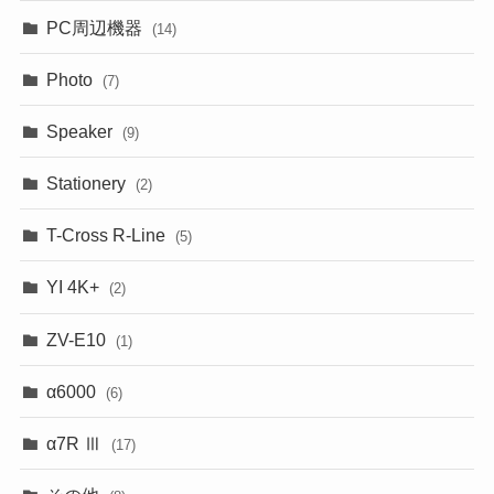
PC周辺機器
(14)
Photo
(7)
Speaker
(9)
Stationery
(2)
T-Cross R-Line
(5)
YI 4K+
(2)
ZV-E10
(1)
α6000
(6)
α7R Ⅲ
(17)