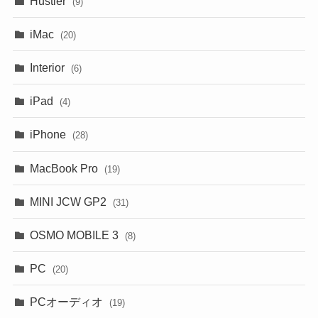
Hustler
(9)
iMac
(20)
Interior
(6)
iPad
(4)
iPhone
(28)
MacBook Pro
(19)
MINI JCW GP2
(31)
OSMO MOBILE 3
(8)
PC
(20)
PCオーディオ
(19)