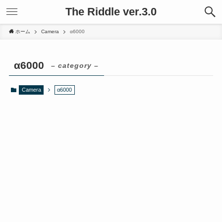
The Riddle ver.3.0
ホーム
Camera
α6000
α6000
– category –
Camera
α6000