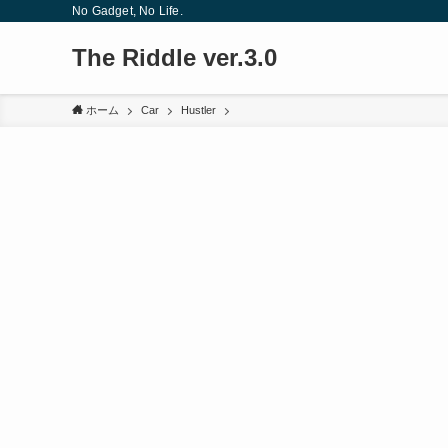
No Gadget, No Life.
The Riddle ver.3.0
ホーム
Car
Hustler