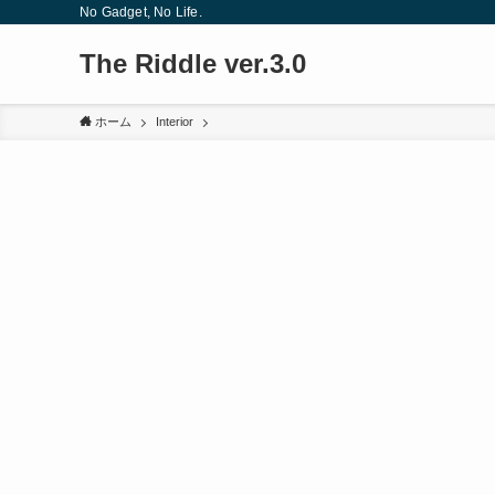
No Gadget, No Life.
The Riddle ver.3.0
ホーム
Interior