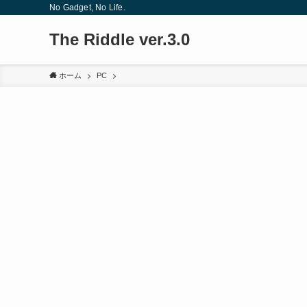
No Gadget, No Life.
The Riddle ver.3.0
ホーム
PC