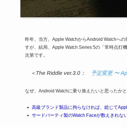
昨年、当方、Apple WatchからAndroid 
すが、結局、Apple Watch Series 5の「常時点
次第です。
＜The Riddle ver.3.0：
予定変更 〜 App
なぜ、Android Watchに乗り換えたいと思った
高級ブランド製品に拘らなければ、総じてApple
サードパーティ製のWatch Faceが数えきれ