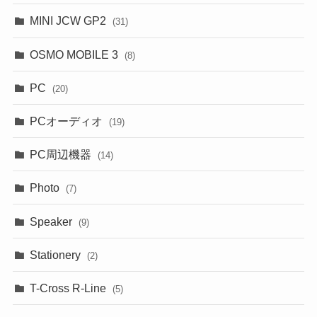
MINI JCW GP2
(31)
OSMO MOBILE 3
(8)
PC
(20)
PCオーディオ
(19)
PC周辺機器
(14)
Photo
(7)
Speaker
(9)
Stationery
(2)
T-Cross R-Line
(5)